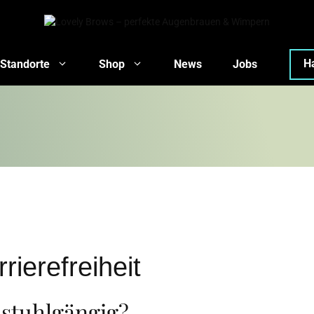
H
Standorte
Shop
News
Jobs
rierefreiheit
lstuhlgängig?