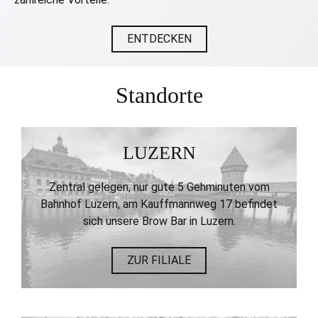
ENTDECKEN
Standorte
LUZERN
Zentral gelegen, nur gute 5 Gehminuten vom
Bahnhof Luzern, am Kauffmannweg 17 befindet
sich unsere Brow Bar in Luzern.
ZUR FILIALE