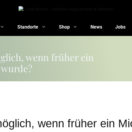
Standorte
Shop
News
Jobs
öglich, wenn früher ein
 wurde?
 möglich, wenn früher ein 