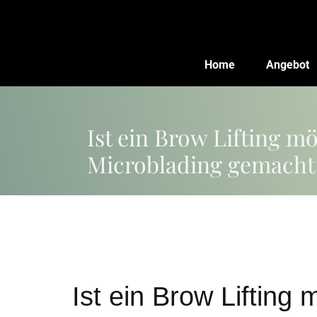
Zum
Inhalt
springen
Home
Angebot
Ist ein Brow Lifting m
Microblading gemacht
Ist ein Brow Lifting