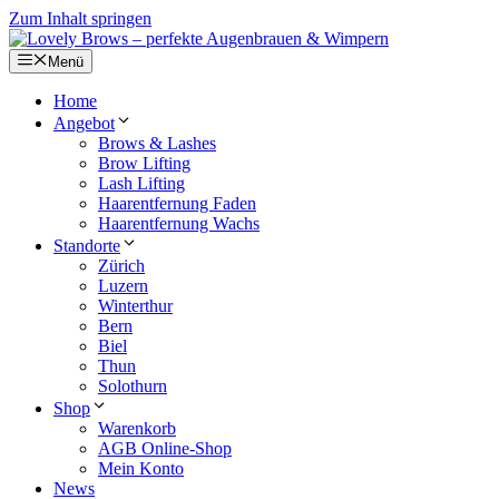
Zum Inhalt springen
Menü
Home
Angebot
Brows & Lashes
Brow Lifting
Lash Lifting
Haarentfernung Faden
Haarentfernung Wachs
Standorte
Zürich
Luzern
Winterthur
Bern
Biel
Thun
Solothurn
Shop
Warenkorb
AGB Online-Shop
Mein Konto
News