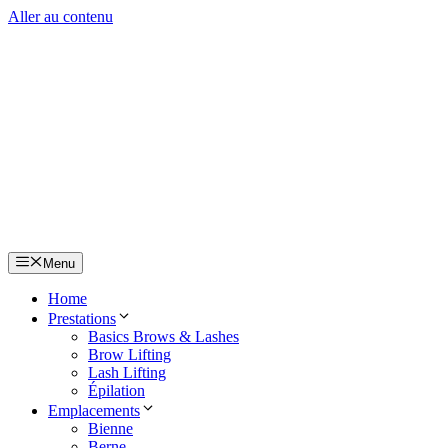
Aller au contenu
Menu
Home
Prestations
Basics Brows & Lashes
Brow Lifting
Lash Lifting
Épilation
Emplacements
Bienne
Berne