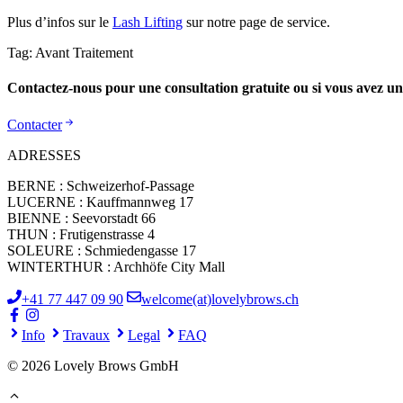
Plus d’infos sur le
Lash Lifting
sur notre page de service.
Tag: Avant Traitement
Contactez-nous pour une consultation gratuite ou si vous avez un
Contacter
ADRESSES
BERNE : Schweizerhof-Passage
LUCERNE : Kauffmannweg 17
BIENNE : Seevorstadt 66
THUN : Frutigenstrasse 4
SOLEURE : Schmiedengasse 17
WINTERTHUR : Archhöfe City Mall
+41 77 447 09 90
welcome(at)lovelybrows.ch
Info
Travaux
Legal
FAQ
© 2026 Lovely Brows GmbH